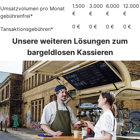
1.500
3.000
6.000
12.000
Umsatzvolumen pro Monat
€
€
€
€
gebührenfrei*
0 €
0 €
0 €
0 €
Tansaktionsgebühren*
Unsere weiteren Lösungen zum
bargeldlosen Kassieren