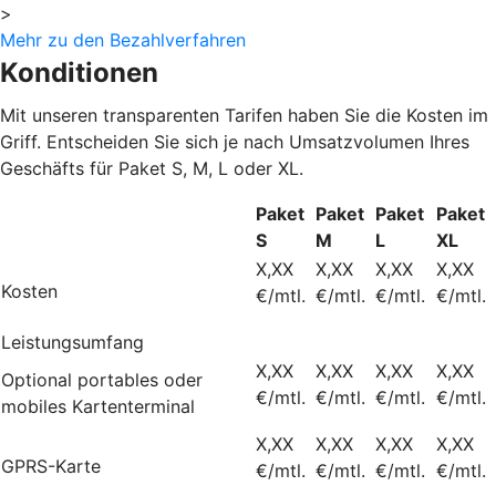
>
Mehr zu den Bezahlverfahren
Konditionen
Mit unseren transparenten Tarifen haben Sie die Kosten im
Griff. Entscheiden Sie sich je nach Umsatzvolumen Ihres
Geschäfts für Paket S, M, L oder XL.
Paket
Paket
Paket
Paket
S
M
L
XL
X,XX
X,XX
X,XX
X,XX
Kosten
€/mtl.
€/mtl.
€/mtl.
€/mtl.
Leistungsumfang
X,XX
X,XX
X,XX
X,XX
Optional portables oder
€/mtl.
€/mtl.
€/mtl.
€/mtl.
mobiles Kartenterminal
X,XX
X,XX
X,XX
X,XX
GPRS-Karte
€/mtl.
€/mtl.
€/mtl.
€/mtl.