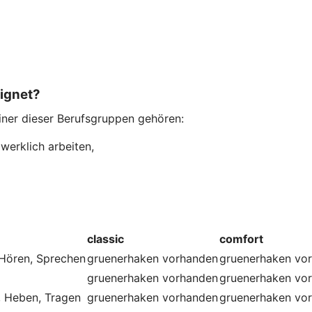
eignet?
einer dieser Berufsgruppen gehören:
werklich arbeiten,
classic
comfort
 Hören, Sprechen
gruenerhaken
vorhanden
gruenerhaken
vo
gruenerhaken
vorhanden
gruenerhaken
vo
, Heben, Tragen
gruenerhaken
vorhanden
gruenerhaken
vo