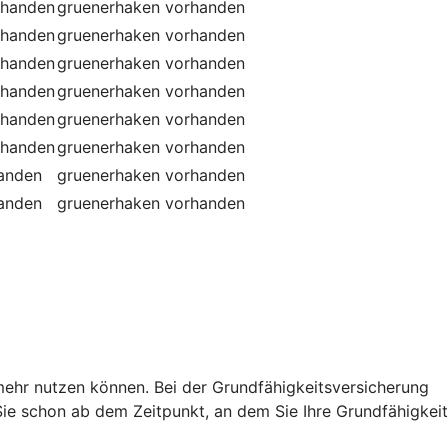
rhanden
gruenerhaken
vorhanden
rhanden
gruenerhaken
vorhanden
rhanden
gruenerhaken
vorhanden
rhanden
gruenerhaken
vorhanden
rhanden
gruenerhaken
vorhanden
rhanden
gruenerhaken
vorhanden
handen
gruenerhaken
vorhanden
handen
gruenerhaken
vorhanden
t mehr nutzen können. Bei der Grundfähigkeitsversicherung
e schon ab dem Zeitpunkt, an dem Sie Ihre Grundfähigkeit