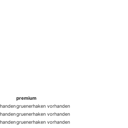
premium
rhanden
gruenerhaken
vorhanden
rhanden
gruenerhaken
vorhanden
rhanden
gruenerhaken
vorhanden